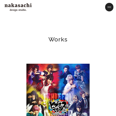
nakasachi design studio.
me
Works