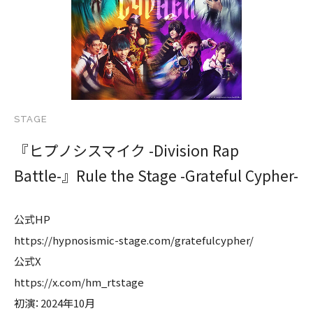
STAGE
『ヒプノシスマイク -Division Rap
Battle-』Rule the Stage -Grateful Cypher-
公式HP
https://hypnosismic-stage.com/gratefulcypher/
公式X
https://x.com/hm_rtstage
初演：2024年10月